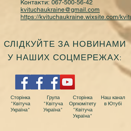
Контакти:
067-500-56-42
kvituchaukraine@gmail.com
https://kvituchaukraine.wixsite.com/kvi
СЛІДКУЙТЕ ЗА НОВИНАМИ
У НАШИХ СОЦМЕРЕЖАХ:
Сторінка
Група
Сторінка
Наш канал
"Квітуча
"Квітуча
Оргкомітету
в Ютубі
Україна"
Україна"
"Квітуча
Україна"