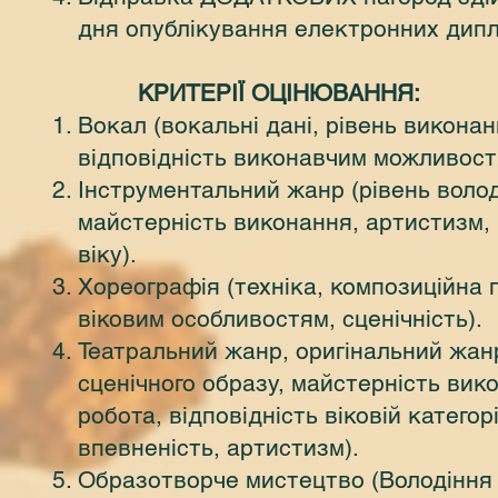
дня опублікування електронних дипл
КРИТЕРІЇ ОЦІНЮВАННЯ:
Вокал (вокальні дані, рівень викона
відповідність виконавчим можливостям
Інструментальний жанр (рівень володі
майстерність виконання, артистизм,
віку).
Хореографія (техніка, композиційна 
віковим особливостям, сценічність).
Театральний жанр, оригінальний жанр
сценічного образу, майстерність вик
робота, відповідність віковій категорі
впевненість, артистизм).
Образотворче мистецтво (Володіння т