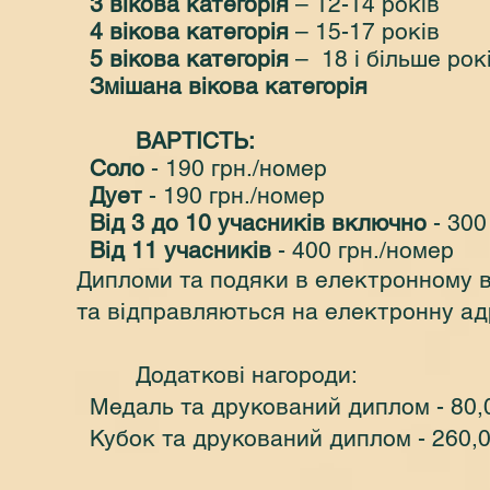
3 вікова категорія
– 12-14 років
4 вікова категорія
– 15-17 років
5 вікова категорія
– 18 і більше рок
Змішана вікова категорія
ВАРТІСТЬ:
Соло
- 190 грн./номер
Дует
- 190 грн./номер
Від 3 до 10 учасників включно
- 300
Від 11 учасників
- 400 грн./номер
Дипломи та подяки в електронному ви
та відправляються на електронну ад
Додаткові нагороди:
Медаль та друкований диплом - 80,0
Кубок та друкований диплом - 260,0