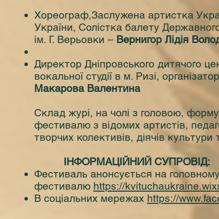
Хореограф,Заслужена артистка Украї
України, Солістка балету Державног
ім. Г. Верьовки –
Вернигор Лідія Воло
Директор Дніпровського дитячого цен
вокальної студії в м. Ризі, організат
Макарова Валентина
Склад журі, на чолі з головою, форм
фестивалю з відомих артистів, педаг
творчих колективів, діячів культури т
ІНФОРМАЦІЙНИЙ СУПРОВІД:
Фестиваль анонсується на головному
фестивалю
https://kvituchaukraine.wi
В соціальних мережах
https://www.fa