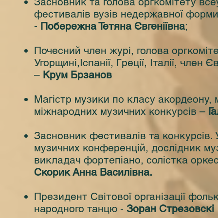
Засновник та голова оргкомітету вс
фестивалів вузів недержавної форми 
-
Побережна Тетяна Євгеніївна
;
Почесний член журі, голова оргкоміте
Угорщині,Іспанії, Греції, Італії, чле
–
Крум Брзанов
Магістр музики по класу акордеону, 
міжнародних музичних конкурсів –
Г
Засновник фестивалів та конкурсів.
музичних конференцій, дослідник муз
викладач фортепіано, солістка оркес
Скорик Анна Василівна.
Президент Світової організації фоль
народного танцю -
Зоран Стрезовскі