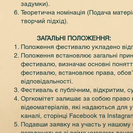
задумки).
Теоретична номінація (Подача матеріа
творчий підхід).
ЗАГАЛЬНІ ПОЛОЖЕННЯ:
Положення фестивалю укладено відп
Положення встановлює загальні принц
фестивалю, визначає основні понятт
фестивалю, встановлює права, обов’я
відповідальності.
Фестиваль є публічним, відкритим, с
Оргкомітет залишає за собою право 
відеоматеріалів, які надаються для у
каналі, сторінці Facebook та Instagra
Подавши заявку на участь у нашому 
погоджується зі всіма умовами дано