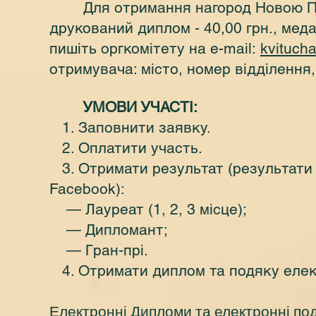
​ Для отримання нагород Новою 
друкований диплом - 40,00 грн., медал
пишіть оргкомітету на e-mail:
kvituch
отримувача: місто, номер відділення
УМОВИ УЧАСТІ:
1. Заповнити заявку.
2. Оплатити участь.
3. Отримати результат (результати б
Facebook):
— Лауреат (1, 2, 3 місце);
— Дипломант;
— Гран-прі.
4. Отримати диплом та подяку еле
​Електронні Дипломи та електронні по