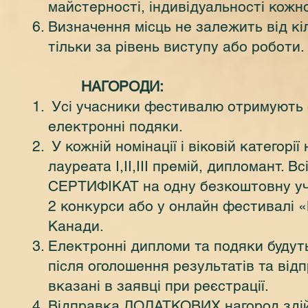
майстерності, індивідуальності кожно
Визначення місць не залежить від кіл
тільки за рівень виступу або роботи.
НАГОРОДИ:
Усі учасники фестивалю отримують е
електронні подяки.
У кожній номінації і віковій категорі
лауреата I,II,III премій, дипломант.
Вс
СЕРТИФІКАТ на одну безкоштовну уча
2 конкурси або у онлайн фестивалі 
Канади.
Електронні дипломи та подяки будуть
після оголошення результатів та відп
вказані в заявці при реєстрації.
Відправка ДОДАТКОВИХ нагород здій