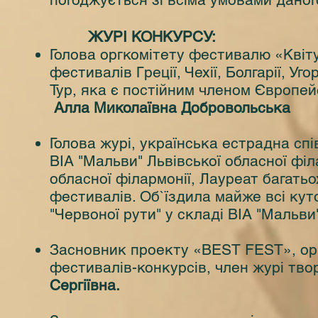
ЖУРІ КОНКУРСУ:
Голова оргкомітету фестивалю «Квіт
фестивалів Греції, Чехії, Болгарії, У
Тур, яка є постійним членом Європей
Алла Миколаївна Добровольська
Голова журі, українська естрадна сп
ВІА "Мальви" Львівської обласної філа
обласної філармонії, Лауреат багать
фестивалів. Об`їздила майже всі куто
"Червоної рути" у складі ВІА "Мальви
Засновник проекту «BEST FEST», орг
фестивалів-конкурсів, член журі тво
Сергіївна.